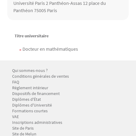
Université Paris 2 Panthéon-Assas 12 place du
Panthéon 75005 Paris
Contenu
Texte
Titre universitaire
Docteur en mathématiques
Menu Footer CFP 1
Qui sommes-nous ?
Conditions générales de ventes
FAQ
Réglement intérieur
Dispositifs de financement
Menu Footer CFP 2
Diplômes d'État
Diplômes d'Université
Formations courtes
VAE
Inscriptions administratives
Menu Footer CFP 3
Site de Paris
Site de Melun