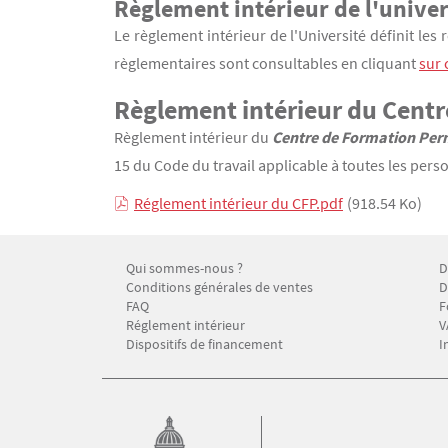
Règlement intérieur de l'univer
Contenu
Texte
Le règlement intérieur de l'Université définit les 
règlementaires sont consultables en cliquant
sur 
Règlement intérieur du Centr
Règlement intérieur du
Centre de Formation Perm
15 du Code du travail applicable à toutes les pers
Réglement intérieur du CFP.pdf
(918.54 Ko)
Qui sommes-nous ?
D
Menu Footer CFP 1
M
Conditions générales de ventes
D
FAQ
F
Réglement intérieur
V
Dispositifs de financement
I