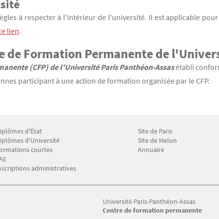
sité
règles à respecter à l'intérieur de l'université. Il est applicable po
ce lien
.
e de Formation Permanente de l'Univers
anente (CFP) de l'Université Paris Panthéon-Assas
établi confor
onnes participant à une action de formation organisée par le CFP.
iplômes d'État
Site de Paris
enu Footer CFP 2
Menu Footer CFP 3
iplômes d'Université
Site de Melun
ormations courtes
Annuaire
AE
nscriptions administratives
Université Paris-Panthéon-Assas
Centre de formation permanente