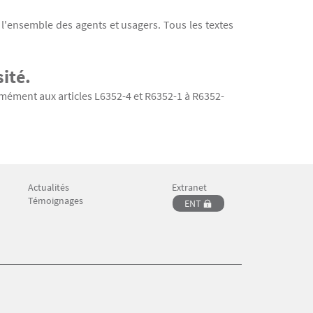
ur l'ensemble des agents et usagers. Tous les textes
ité.
mément aux articles L6352-4 et R6352-1 à R6352-
Actualités
Extranet
Menu Footer CFP 4
Menu Footer CFP 5
Témoignages
ENT