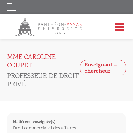
Logo
Aller au contenu principal
MME CAROLINE
COUPET
Enseignant –
chercheur
PROFESSEUR DE DROIT
PRIVÉ
Matière(s) enseignée(s)
Matières enseignées
Droit commercial et des affaires