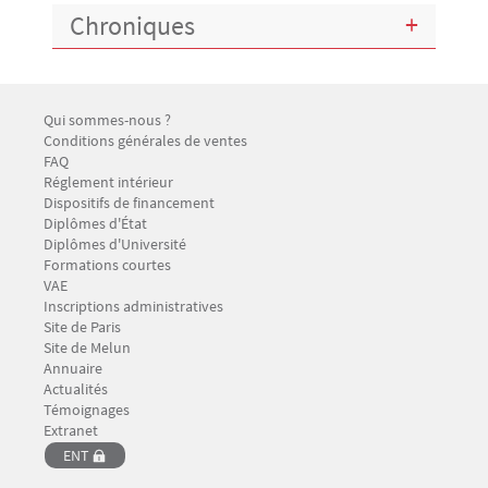
Chroniques
Menu Footer CFP 1
Qui sommes-nous ?
Conditions générales de ventes
FAQ
Réglement intérieur
Dispositifs de financement
Menu Footer CFP 2
Diplômes d'État
Diplômes d'Université
Formations courtes
VAE
Inscriptions administratives
Menu Footer CFP 3
Site de Paris
Site de Melun
Annuaire
Menu Footer CFP 4
Actualités
Témoignages
Menu Footer CFP 5
Extranet
ENT