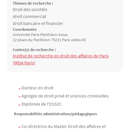
Thèmes de recherche :
Thèmes de recherche
Droit des sociétés
droit commercial
droit bancaire et financier
Coordonnées
Université Paris-Panthéon-Assas
12 place du Panthéon 75231 Paris cedex 05
Centre(s) de recherche :
Structure(s) de rattachement
Institut de recherche en droit des affaires de Paris
(IRDA Paris)
Contenu
Texte
Docteur en droit
Agrégée de droit privé et sciences criminelles
Diplômée de l'ESSEC
Responsabilités administratives/pédagogiques
Co-directrice du Master Droit des affaires et