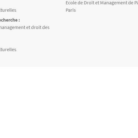
eignées
Ecole de Droit et Management de 
lturelles
Paris
cherche :
echerche
management et droit des
lturelles