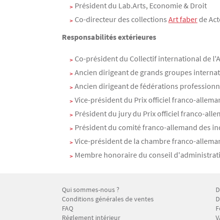
Président du Lab.Arts, Economie & Droit
Co-directeur des collections
Art faber
de Act
Responsabilités extérieures
Co-président du Collectif international de l'A
Ancien dirigeant de grands groupes internati
Ancien dirigeant de fédérations professionn
Vice-président du Prix officiel franco-allem
Président du jury du Prix officiel franco-all
Président du comité franco-allemand des indu
Vice-président de la chambre franco-allema
Membre honoraire du conseil d'administration 
Qui sommes-nous ?
D
Menu Footer CFP 1
M
Conditions générales de ventes
D
FAQ
F
Réglement intérieur
V