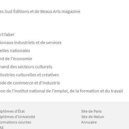
es Sud Éditions et de Beaux Arts magazine
rt faber
onaux industriels et de services
elles nationales
and de l'économie
emand des secteurs culturels
stries culturelles et créatives
nde de commerce et d'industrie
de l'Institut national de l'emploi, de la formation et du travail
iplômes d'État
Site de Paris
enu Footer CFP 2
Menu Footer CFP 3
iplômes d'Université
Site de Melun
ormations courtes
Annuaire
AE