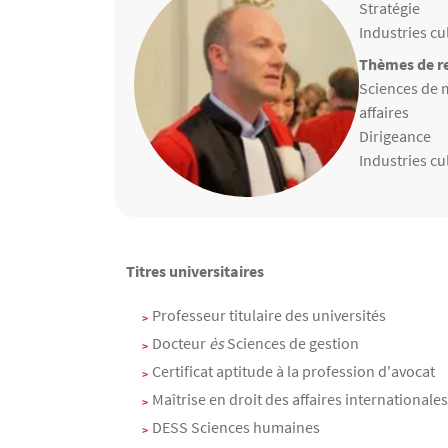
Matières ens
Stratégie
Industries cu
Thèmes de re
Thèmes de r
Sciences de 
affaires
Dirigeance
Industries cu
Contenu
Texte
Titres universitaires
Professeur titulaire des universités
Docteur
ès
Sciences de gestion
Certificat aptitude à la profession d'avocat
Maîtrise en droit des affaires internationales
DESS Sciences humaines