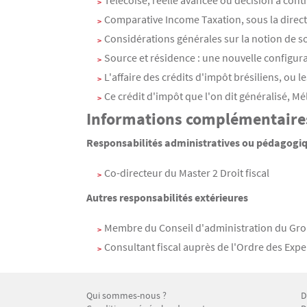
Télécoise, réelle avancée ou décision à contr
Comparative Income Taxation, sous la directi
Considérations générales sur la notion de so
Source et résidence : une nouvelle configurat
L'affaire des crédits d'impôt brésiliens, ou le
Ce crédit d'impôt que l'on dit généralisé, Mé
Informations complémentaire
Responsabilités administratives ou pédagogiqu
Co-directeur du Master 2 Droit fiscal
Autres responsabilités extérieures
Membre du Conseil d'administration du Group
Consultant fiscal auprès de l'Ordre des Exp
Qui sommes-nous ?
D
Menu Footer CFP 1
M