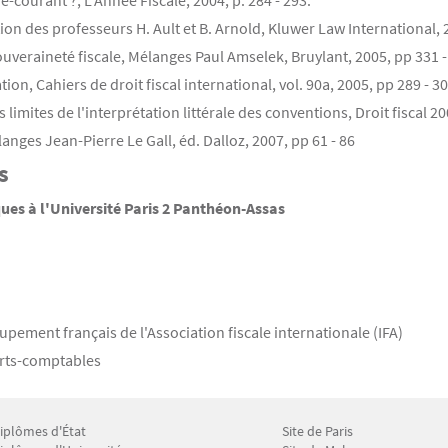
e-courant ?, L'Année Fiscale, 2004, p. 284 - 293.
on des professeurs H. Ault et B. Arnold, Kluwer Law International, 
uveraineté fiscale, Mélanges Paul Amselek, Bruylant, 2005, pp 331 
ion, Cahiers de droit fiscal international, vol. 90a, 2005, pp 289 - 3
s limites de l'interprétation littérale des conventions, Droit fiscal 2
langes Jean-Pierre Le Gall, éd. Dalloz, 2007, pp 61 - 86
s
es à l'Université Paris 2 Panthéon-Assas
ement français de l'Association fiscale internationale (IFA)
erts-comptables
iplômes d'État
Site de Paris
enu Footer CFP 2
Menu Footer CFP 3