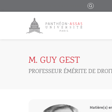
Menu liste site Custom EN
RECHERCHER
UNIVERSITÉ PARIS-PANTHÉON-ASSAS
Logo
Aller au contenu principal
M. GUY GEST
PROFESSEUR ÉMÉRITE DE DROI
Matière(s) e