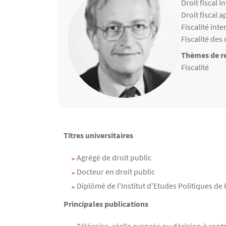
Matières ens
Droit fiscal 
Droit fiscal 
Fiscalité int
Fiscalité des
Thèmes de re
Thèmes de r
Fiscalité
Contenu
Texte
Titres universitaires
Agrégé de droit public
Docteur en droit public
Diplômé de l'Institut d'Etudes Politiques de 
Principales publications