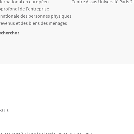
eignées
international en européen
Centre Assas Université Paris 2
approfondi de l'entreprise
ernationale des personnes physiques
 revenus et des biens des ménages
cherche :
echerche
Paris