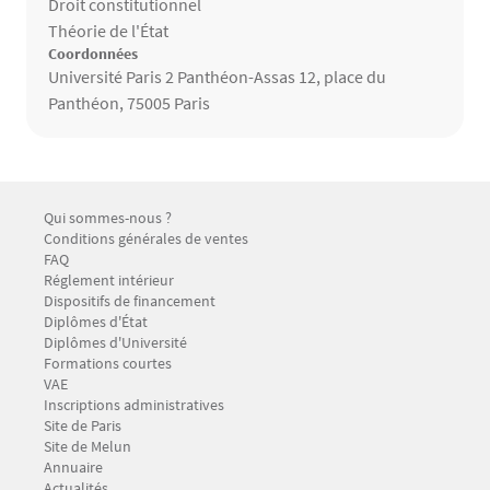
Thèmes de recherche
Droit constitutionnel
Théorie de l'État
Coordonnées
Université Paris 2 Panthéon-Assas 12, place du
Panthéon, 75005 Paris
Contenu
Menu Footer CFP 1
Qui sommes-nous ?
Conditions générales de ventes
FAQ
Réglement intérieur
Dispositifs de financement
Menu Footer CFP 2
Diplômes d'État
Diplômes d'Université
Formations courtes
VAE
Inscriptions administratives
Menu Footer CFP 3
Site de Paris
Site de Melun
Annuaire
Menu Footer CFP 4
Actualités