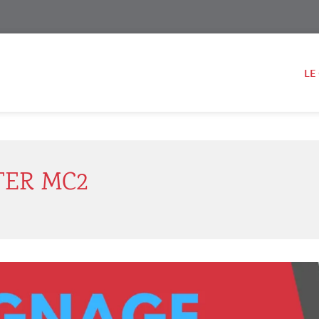
LE
TER MC2