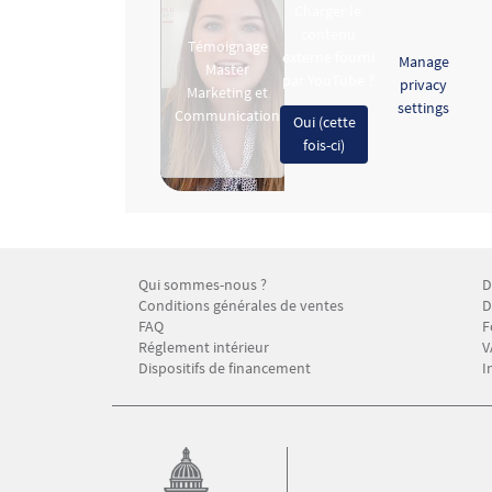
Charger le
contenu
Témoignage
externe fourni
Manage
Master
par
YouTube
?
privacy
Marketing et
settings
Communication
Oui (cette
fois-ci)
Qui sommes-nous ?
D
Menu Footer CFP 1
M
Conditions générales de ventes
D
FAQ
F
Réglement intérieur
V
Dispositifs de financement
I