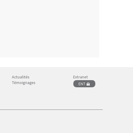
Actualités
Extranet
Menu Footer CFP 4
Menu Footer CFP 5
Témoignages
ENT