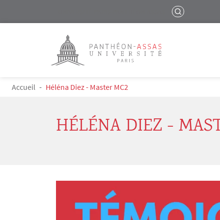
Menu liste site Custom EN
RECHERCHER
UNIVERSITÉ PARIS-PANTHÉON-ASSAS
Logo
Aller au contenu principal
FIL D'ARIANE
Accueil
Héléna Diez - Master MC2
HÉLÉNA DIEZ - MAS