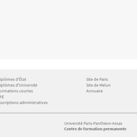
iplômes d'État
Site de Paris
enu Footer CFP 2
Menu Footer CFP 3
iplômes d'Université
Site de Melun
ormations courtes
Annuaire
AE
nscriptions administratives
Université Paris-Panthéon-Assas
Centre de formation permanente