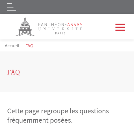
Logo
Aller au contenu principal
FIL D'ARIANE
Accueil
FAQ
FAQ
Cette page regroupe les questions
fréquemment posées.